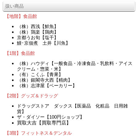
扱い商品
【地階】食品館
（株）西浅【鮮魚】
（株）鶏楽【鶏肉】
京都うお旬【塩干】
鰻･京佃煮 土井【川魚】
【1階】食品館
（株）ハウディ【一般食品・冷凍食品・乳飲料・アイス
クリーム・惣菜・米】
（有）こくふ【青果】
（株）銀閣寺大西【精肉】
（株）志津屋【ベーカリー】
【2階】グッズ＆ドラッグ
ドラッグストア ダックス【医薬品 化粧品 日用雑
貨】
ザ・ダイソー【100円ショップ】
買取大吉【
買取専門店
】
【3階】フィットネス＆デンタル